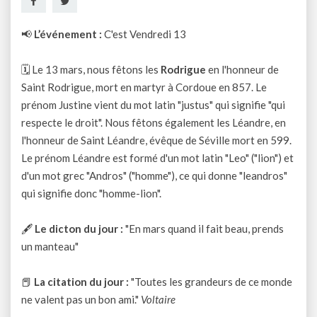
📢
L’événement :
C'est Vendredi 13
🗓 Le 13 mars, nous fêtons les
Rodrigue
en l'honneur de
Saint Rodrigue, mort en martyr à Cordoue en 857. Le
prénom Justine vient du mot latin "justus" qui signifie "qui
respecte le droit". Nous fêtons également les Léandre, en
l'honneur de Saint Léandre, évêque de Séville mort en 599.
Le prénom Léandre est formé d'un mot latin "Leo" ("lion") et
d'un mot grec "Andros" ("homme"), ce qui donne "leandros"
qui signifie donc "homme-lion".
🖋
Le dicton du jour :
"En mars quand il fait beau, prends
un manteau"
📕
La citation du jour :
"Toutes les grandeurs de ce monde
ne valent pas un bon ami."
Voltaire