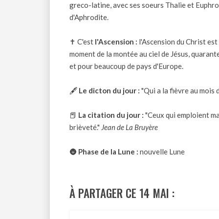
greco-latine, avec ses soeurs Thalie et Euph
d'Aphrodite.
✝ C'est
l'Ascension :
l'Ascension du Christ est
moment de la montée au ciel de Jésus, quarante 
et pour beaucoup de pays d'Europe.
🖋
Le dicton du jour :
"Qui a la fièvre au mois d
📕
La citation du jour :
"Ceux qui emploient mal
brièveté."
Jean de La Bruyère
🌚
Phase de la Lune :
nouvelle Lune
À PARTAGER CE 14 MAI :